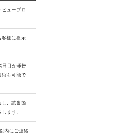
レビュープロ
お客様に提示
業日目が報告
短縮も可能で
意し、該当箇
致します。
以内にご連絡