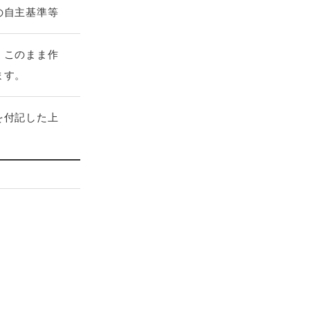
の自主基準等
、このまま作
ます。
を付記した上