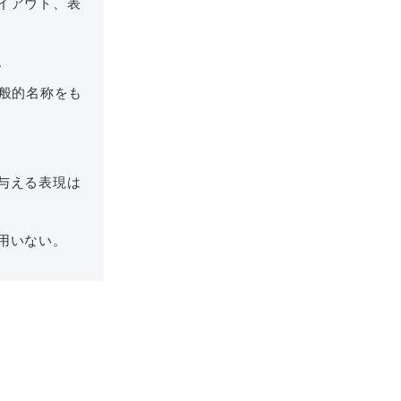
イアウト、表
。
般的名称をも
与える表現は
用いない。