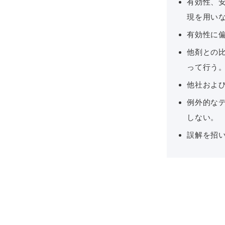
有効性、
現を用い
有効性に
他剤との
って行う
他社およ
例外的な
しない。
誤解を招