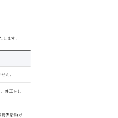
たします。
ません。
り、修正をし
報提供活動ガ