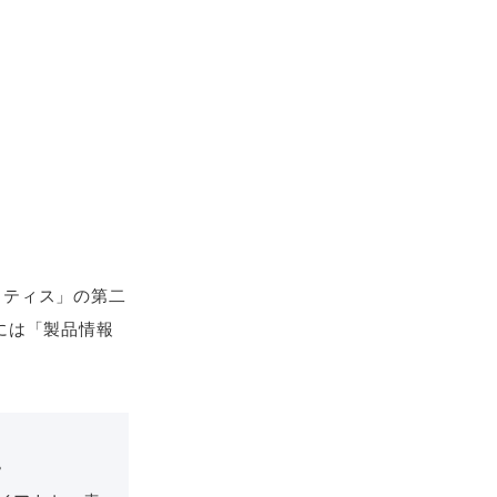
クティス」の第二
には「製品情報
。